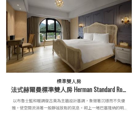
標準雙人房
法式赫爾曼標準雙人房 Herman Standard Room〈King〉
以布魯士藍和暖調復古黃為主牆設計基調，象徵著沉穩而不失優
雅，使空間流淌著一股靜謐放鬆的氣息。砌上一堵巴塞隆納的明...