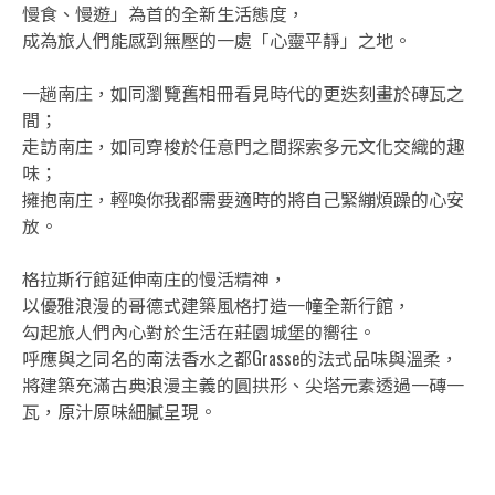
慢食、慢遊」為首的全新生活態度，
成為旅人們能感到無壓的一處「心靈平靜」之地。
一趟南庄，如同瀏覽舊相冊看見時代的更迭刻畫於磚瓦之
間；
走訪南庄，如同穿梭於任意門之間探索多元文化交織的趣
味；
擁抱南庄，輕喚你我都需要適時的將自己緊繃煩躁的心安
放。
格拉斯行館延伸南庄的慢活精神，
以優雅浪漫的哥德式建築風格打造一幢全新行館，
勾起旅人們內心對於生活在莊園城堡的嚮往。
呼應與之同名的南法香水之都Grasse的法式品味與溫柔，
將建築充滿古典浪漫主義的圓拱形、尖塔元素透過一磚一
瓦，原汁原味細膩呈現。