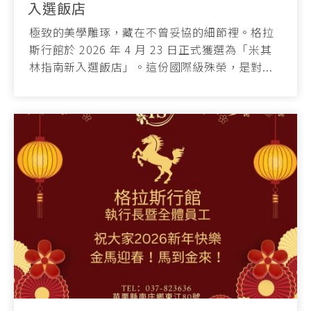
入選飯店
極致的美學雕琢，藏在不曾妥協的細節裡。格拉
斯行館於 2026 年 4 月 23 日正式獲選為「米其
林指南新入選飯店」。這份國際級殊榮，是對...