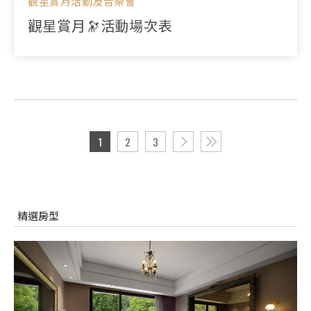
觀星賞月活動及音樂會
觀星賞月🔭活動場次表
1
2
3
精選房型