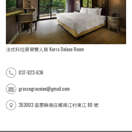
法式科拉豪華雙人房 Korra Deluxe Room
法式
037-823-636
grassegraceinn@gmail.com
353003 苗栗縣南庄鄉南江村東江 80 號