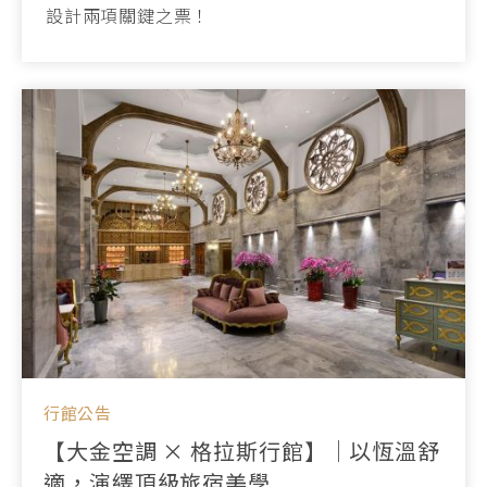
設計兩項關鍵之票！
行館公告
【大金空調 × 格拉斯行館】｜以恆溫舒
適，演繹頂級旅宿美學