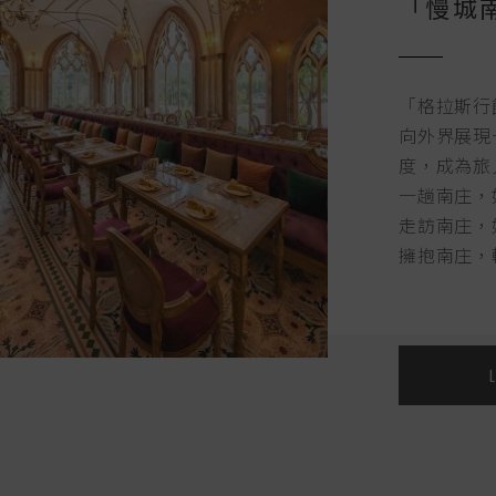
「慢城
「格拉斯行
向外界展現
度，成為旅
一趟南庄，
走訪南庄，
擁抱南庄，